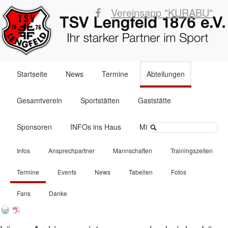
Vereinsapp "KURABU"
Navigation
Startseite
News
Termine
Abteilungen
überspringen
Gesamtverein
Sportstätten
Gaststätte
Suchbegriffe
Sponsoren
INFOs ins Haus
Mitglied werden
Navigation
Infos
Ansprechpartner
Mannschaften
Trainingszeiten
überspringen
Termine
Events
News
Tabellen
Fotos
Fans
Danke