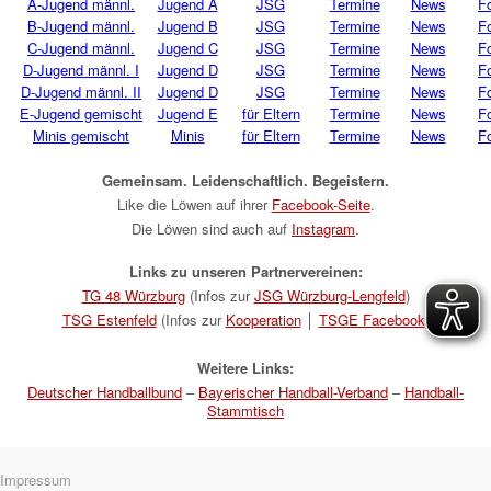
A-Jugend männl.
Jugend A
JSG
Termine
News
F
B-Jugend männl.
Jugend B
JSG
Termine
News
F
C-Jugend männl.
Jugend C
JSG
Termine
News
F
D-Jugend männl. I
Jugend D
JSG
Termine
News
F
D-Jugend männl. II
Jugend D
JSG
Termine
News
F
E-Jugend gemischt
Jugend E
für Eltern
Termine
News
F
Minis gemischt
Minis
für Eltern
Termine
News
F
Gemeinsam. Leidenschaftlich. Begeistern.
Like die Löwen auf ihrer
Facebook-Seite
.
Die Löwen sind auch auf
Instagram
.
Links zu unseren Partnervereinen:
TG 48 Würzburg
(Infos zur
JSG Würzburg-Lengfeld
)
TSG Estenfeld
(Infos zur
Kooperation
│
TSGE Facebook
)
Weitere Links:
Deutscher Handballbund
–
Bayerischer Handball-Verband
–
Handball-
Stammtisch
Navigation
Impressum