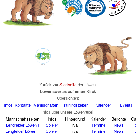
Zurück zur
Startseite
der Löwen
.
Löwenswertes auf einen Klick
Übersichten:
Infos
Kontakte
Mannschaften
Trainingszeiten
Kalender
Events
Infos über unsere Löwenrudel:
Mannschaftsseiten
Infos
Hintergrund
Kalender
Berichte
Ga
Lengfelder Löwen I
Spieler
n/a
Termine
News
F
Lengfelder Löwen II
Spieler
n/a
Termine
News
F