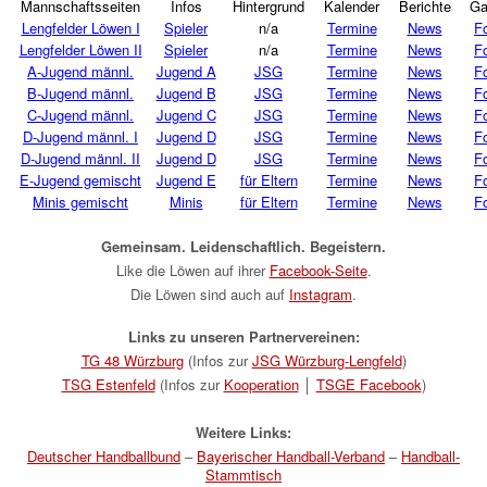
Mannschaftsseiten
Infos
Hintergrund
Kalender
Berichte
Ga
Lengfelder Löwen I
Spieler
n/a
Termine
News
F
Lengfelder Löwen II
Spieler
n/a
Termine
News
F
A-Jugend männl.
Jugend A
JSG
Termine
News
F
B-Jugend männl.
Jugend B
JSG
Termine
News
F
C-Jugend männl.
Jugend C
JSG
Termine
News
F
D-Jugend männl. I
Jugend D
JSG
Termine
News
F
D-Jugend männl. II
Jugend D
JSG
Termine
News
F
E-Jugend gemischt
Jugend E
für Eltern
Termine
News
F
Minis gemischt
Minis
für Eltern
Termine
News
F
Gemeinsam. Leidenschaftlich. Begeistern.
Like die Löwen auf ihrer
Facebook-Seite
.
Die Löwen sind auch auf
Instagram
.
Links zu unseren Partnervereinen:
TG 48 Würzburg
(Infos zur
JSG Würzburg-Lengfeld
)
TSG Estenfeld
(Infos zur
Kooperation
│
TSGE Facebook
)
Weitere Links:
Deutscher Handballbund
–
Bayerischer Handball-Verband
–
Handball-
Stammtisch