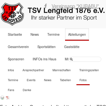
Vereinsapp "KURABU"
Navigation
Startseite
News
Termine
Abteilungen
überspringen
Gesamtverein
Sportstätten
Gaststätte
Suchbegriffe
Sponsoren
INFOs ins Haus
Mitglied werden
Navigation
Infos
Ansprechpartner
Mannschaften
Trainingszeiten
überspringen
Termine
Events
News
Tabellen
Fotos
Fans
Danke