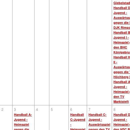
Giebelstad
Handball D
Jugend -
Auswärtss
gegen die
DJK Rimpa
Handball B
Jugend I -
Heimspiel
den BHC
Königsbru
Handball H
II -
Auswärtss
gegen die
Höchberg I
Handball A
Jugend -
Heimspiel
den TV
Marktsteft
2
3
4
5
6
7
8
Handball A-
Handball
Handball C-
Handball D
Jugend -
C-Jugend
Jugend -
Jugend -
Heimspiel
-
Auswärtsspiel
Heimspiel
gegen die
Heimspiel
gegen den TV
den HSC 