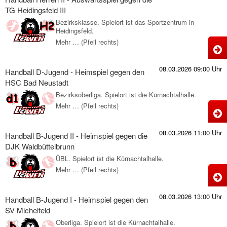
d
J
TG Heidingsfeld III
-
Bezirksklasse. Spielort ist das Sportzentrum in
M
Heidingsfeld.
A
Mehr … (Pfeil rechts)
H
g
H
d
08.03.2026 09:00 Uhr
Handball D-Jugend - Heimspiel gegen den
I
HSC Bad Neustadt
-
H
Bezirksoberliga. Spielort ist die Kürnachtalhalle.
A
Mehr … (Pfeil rechts)
H
g
D
08.03.2026 11:00 Uhr
d
Handball B-Jugend II - Heimspiel gegen die
J
DJK Waldbüttelbrunn
-
ÜBL. Spielort ist die Kürnachtalhalle.
H
H
Mehr … (Pfeil rechts)
H
I
g
B
08.03.2026 13:00 Uhr
d
Handball B-Jugend I - Heimspiel gegen den
J
SV Michelfeld
I
Oberliga. Spielort ist die Kürnachtalhalle.