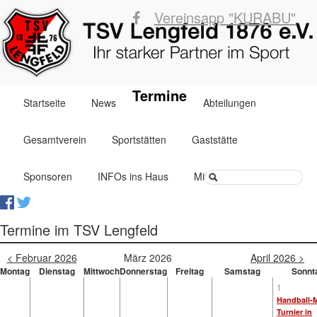
Vereinsapp "KURABU"
Navigation
Termine
Startseite
News
Abteilungen
überspringen
Gesamtverein
Sportstätten
Gaststätte
Suchbegriffe
Sponsoren
INFOs ins Haus
Mitglied werden
Termine im TSV Lengfeld
< Februar 2026
März 2026
April 2026 >
Montag
Dienstag
Mittwoch
Donnerstag
Freitag
Samstag
Sonnt
1
Handball-M
Turnier in