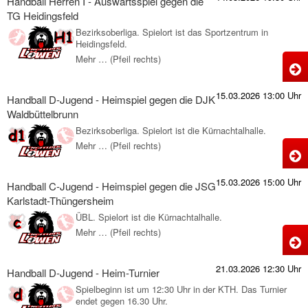
g
Handball Herren I - Auswärtsspiel gegen die
J
TG Heidingsfeld
d
I
Bezirksoberliga. Spielort ist das Sportzentrum in
Heidingsfeld.
-
Mehr … (Pfeil rechts)
S
H
A
H
g
15.03.2026 13:00 Uhr
Handball D-Jugend - Heimspiel gegen die DJK
I
d
Waldbüttelbrunn
-
Bezirksoberliga. Spielort ist die Kürnachtalhalle.
A
Mehr … (Pfeil rechts)
H
H
g
D
15.03.2026 15:00 Uhr
d
Handball C-Jugend - Heimspiel gegen die JSG
J
Karlstadt-Thüngersheim
-
ÜBL. Spielort ist die Kürnachtalhalle.
H
H
Mehr … (Pfeil rechts)
H
g
C
21.03.2026 12:30 Uhr
d
Handball D-Jugend - Heim-Turnier
J
Spielbeginn ist um 12:30 Uhr in der KTH. Das Turnier
-
endet gegen 16.30 Uhr.