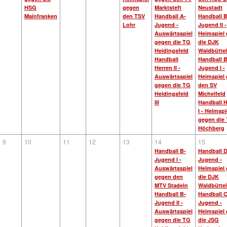
HSG
gegen
Marktsteft
Neustadt
Mainfranken
den TSV
Handball A-
Handball B
Lohr
Jugend -
Jugend II -
Auswärtsspiel
Heimspiel
gegen die TG
die DJK
Heidingsfeld
Waldbütte
Handball
Handball B
Herren II -
Jugend I -
Auswärtsspiel
Heimspiel
gegen die TG
den SV
Heidingsfeld
Michelfeld
III
Handball H
I - Heimspi
gegen die
Höchberg
9
10
11
12
13
14
15
Handball B-
Handball D
Jugend I -
Jugend -
Auswärtsspiel
Heimspiel
gegen den
die DJK
MTV Stadeln
Waldbütte
Handball B-
Handball C
Jugend II -
Jugend -
Auswärtsspiel
Heimspiel
gegen die TG
die JSG