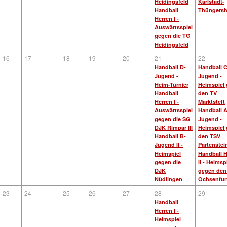
Heidingsfeld
Karlstadt-
Handball
Thüngers
Herren I -
Auswärtsspiel
gegen die TG
Heidingsfeld
16
17
18
19
20
21
22
Handball D-
Handball C
Jugend -
Jugend -
Heim-Turnier
Heimspiel
Handball
den TV
Herren I -
Marktsteft
Auswärtsspiel
Handball A
gegen die SG
Jugend -
DJK Rimpar III
Heimspiel
Handball B-
den TSV
Jugend II -
Partenstei
Heimspiel
Handball H
gegen die
II - Heimsp
DJK
gegen den
Nüdlingen
Ochsenfur
23
24
25
26
27
28
29
Handball
Herren I -
Heimspiel