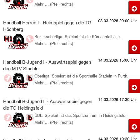
-
Mehr … (Pfeil rechts)
H
N
H
B
08.03.2026 20:00 Uhr
g
Handball Herren I - Heimspiel gegen die TG
J
Höchberg
d
I
Bezirksoberliga. Spielort ist die Kürnachtalhalle.
-
Mehr … (Pfeil rechts)
H
W
H
H
14.03.2026 15:00 Uhr
g
Handball B-Jugend I - Auswärtsspiel gegen
I
den MTV Stadeln
d
-
Oberliga. Spielort ist die Sporthalle Stadeln in Fürth.
H
Mehr … (Pfeil rechts)
H
M
g
B
14.03.2026 17:30 Uhr
d
Handball B-Jugend II - Auswärtsspiel gegen
J
die TG Heidingsfeld
I
ÜBL. Spielort ist das Sportzentrum in Heidingsfeld.
H
-
Mehr … (Pfeil rechts)
H
A
B
14.03.2026 19:30 Uhr