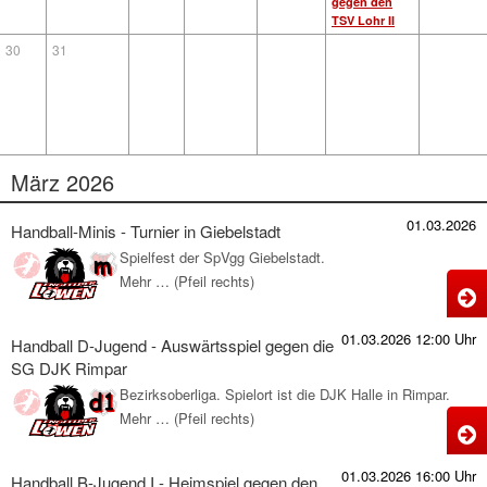
gegen den
TSV Lohr II
30
31
März 2026
01.03.2026
Handball-Minis - Turnier in Giebelstadt
Spielfest der SpVgg Giebelstadt.
Mehr … (Pfeil rechts)
H
M
01.03.2026 12:00 Uhr
Handball D-Jugend - Auswärtsspiel gegen die
-
SG DJK Rimpar
T
Bezirksoberliga. Spielort ist die DJK Halle in Rimpar.
i
Mehr … (Pfeil rechts)
H
G
D
01.03.2026 16:00 Uhr
Handball B-Jugend I - Heimspiel gegen den