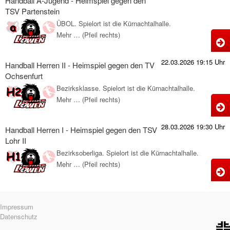
g
Handball A-Jugend - Heimspiel gegen den
J
TSV Partenstein
d
-
ÜBOL. Spielort ist die Kürnachtalhalle.
H
Mehr … (Pfeil rechts)
H
N
g
A
22.03.2026 19:15 Uhr
d
Handball Herren II - Heimspiel gegen den TV
J
Ochsenfurt
-
Bezirksklasse. Spielort ist die Kürnachtalhalle.
M
H
Mehr … (Pfeil rechts)
H
g
H
28.03.2026 19:30 Uhr
d
Handball Herren I - Heimspiel gegen den TSV
I
Lohr II
-
Bezirksoberliga. Spielort ist die Kürnachtalhalle.
P
H
Mehr … (Pfeil rechts)
H
g
H
d
I
Navigation
Impressum
-
überspringen
Datenschutz
O