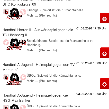
J
BHC Königsbrunn 09
-
Oberliga. Spielort ist die Kürnachtalhalle.
A
Mehr … (Pfeil rechts)
H
g
B
01.03.2026 17:30 Uhr
d
Handball Herren II - Auswärtsspiel gegen die
J
TG Höchberg II
I
Bezirksklasse. Spielort ist die Mainlandhalle in
Höchberg.
-
Mehr … (Pfeil rechts)
R
H
H
H
g
01.03.2026 18:00 Uhr
Handball A-Jugend - Heimspiel gegen den TV
I
d
Marktsteft
-
ÜBOL. Spielort ist die Kürnachtalhalle.
A
Mehr … (Pfeil rechts)
K
H
g
0
A
03.03.2026 19:00 Uhr
d
Handball A-Jugend - Heimspiel gegen die
J
HSG Mainfranken
-
ÜBOL. Spielort ist die Kürnachtalhalle.