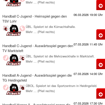
H
H
Mehr … (Pfeil rechts)
H
I
g
A
06.03.2026 19:00 Uhr
d
Handball C-Jugend - Heimspiel gegen den
J
TSV Lohr
-
ÜBL. Spielort ist die Kürnachtalhalle.
M
H
Mehr … (Pfeil rechts)
H
g
C
07.03.2026 11:45 Uhr
d
Handball C-Jugend - Auswärtsspiel gegen den
J
TV Marktsteft
-
ÜBL. Spielort ist die Mehrzweckhalle in Marktsteft.
M
H
Mehr … (Pfeil rechts)
H
g
C
07.03.2026 14:00 Uhr
d
Handball A-Jugend - Auswärtsspiel gegen die
J
TG Heidingsfeld
-
ÜBOL. Spielort ist das Sportzentrum in Heidingsfeld.
L
A
Mehr … (Pfeil rechts)
H
g
A
07.03.2026 17:30 Uhr
Handball Herren II - Auswärtsspiel gegen die