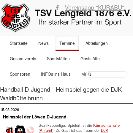
Vereinsapp "KURABU"
Navigation
Startseite
News
Termine
Abteilungen
überspringen
Gesamtverein
Sportstätten
Gaststätte
Suchbegriffe
Sponsoren
INFOs ins Haus
Mitglied werden
Handball D-Jugend - Heimspiel gegen die DJK
Waldbüttelbrunn
15.03.2026
Heimspiel der Löwen D-Jugend
Bezirksoberliga. Spielort ist die
Kürnachtalhalle
(
Anfahrt
). Zu Gast ist das Team der
DJK