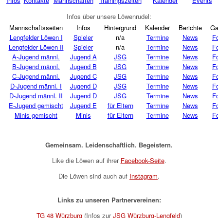
Infos
Kontakte
Mannschaften
Trainingszeiten
Kalender
Events
Infos über unsere Löwenrudel:
Mannschaftsseiten
Infos
Hintergrund
Kalender
Berichte
Ga
Lengfelder Löwen I
Spieler
n/a
Termine
News
F
Lengfelder Löwen II
Spieler
n/a
Termine
News
F
A-Jugend männl.
Jugend A
JSG
Termine
News
F
B-Jugend männl.
Jugend B
JSG
Termine
News
F
C-Jugend männl.
Jugend C
JSG
Termine
News
F
D-Jugend männl. I
Jugend D
JSG
Termine
News
F
D-Jugend männl. II
Jugend D
JSG
Termine
News
F
E-Jugend gemischt
Jugend E
für Eltern
Termine
News
F
Minis gemischt
Minis
für Eltern
Termine
News
F
Gemeinsam. Leidenschaftlich. Begeistern.
Like die Löwen auf ihrer
Facebook-Seite
.
Die Löwen sind auch auf
Instagram
.
Links zu unseren Partnervereinen:
TG 48 Würzburg
(Infos zur
JSG Würzburg-Lengfeld
)