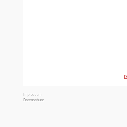
D
Navigation
Impressum
überspringen
Datenschutz