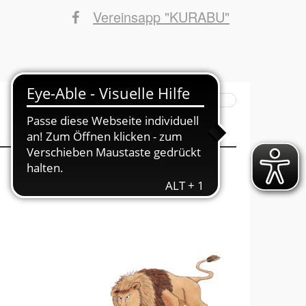
Vereinsapp "KURABU"
Suchbegriffe
INFOs ins Haus
Mitglied werden