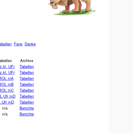
abellen
Fans
Danke
abellen
Archive
z.kl. UFr
Tabellen
z.kl. UFr
Tabellen
BOL mA
Tabellen
BOL mB
Tabellen
BOL mC
Tabellen
L Ufr mD
Tabellen
 Ufr mD
Tabellen
n/a
Berichte
n/a
Berichte