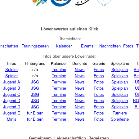
Löwenswertes auf einen Klick
Übersichten:
nschaften
Trainingszeiten
Kalender
Events
Nachrichten
Fotos
T
Infos über unsere Löwenrudel:
Infos
Hintergrund
Kalender
Berichte
Galerie
Spielpläne
T
Spieler
n/a
Termine
News
Fotos
Spielplan
Be
Spieler
n/a
Termine
News
Fotos
Spielplan
Be
Jugend A
JSG
Termine
News
Fotos
Spielplan
Ü
Jugend B
JSG
Termine
News
Fotos
Spielplan
Ü
Jugend C
JSG
Termine
News
Fotos
Spielplan
Ü
Jugend D
JSG
Termine
News
Fotos
Spielplan
BO
Jugend D
JSG
Termine
News
Fotos
Spielplan
BL
Jugend E
für Eltern
Termine
News
Fotos
Turniere
Minis
für Eltern
Termine
News
Fotos
Spielfeste
Gemeinsam. Leidenschaftlich. Begeistern.