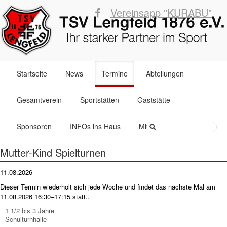
Vereinsapp "KURABU"
Navigation
Startseite
News
Termine
Abteilungen
überspringen
Gesamtverein
Sportstätten
Gaststätte
Suchbegriffe
Sponsoren
INFOs ins Haus
Mitglied werden
Mutter-Kind Spielturnen
11.08.2026
Dieser Termin wiederholt sich jede Woche und findet das nächste Mal am
11.08.2026 16:30–17:15
statt..
1 1/2 bis 3 Jahre
Schulturnhalle