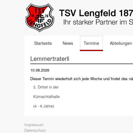
Navigation
Startseite
News
Termine
Abteilungen
überspringen
Lemmertraterli
10.08.2026
Dieser Termin wiederholt sich jede Woche und findet das 
3. Drittel in der
Kürnachtalhalle
(4 - 6 Jahre)
Navigation
Impressum
überspringen
Datenschutz