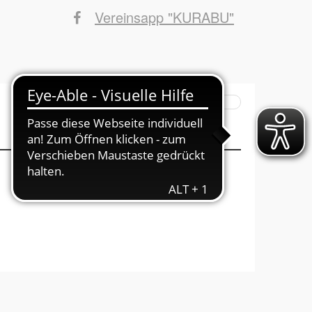
Vereinsapp "KURABU"
Suchbegriffe
INFOs ins Haus
Mitglied werden