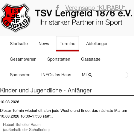
Vereinsapp "KURABU"
Navigation
Startseite
News
Termine
Abteilungen
überspringen
Gesamtverein
Sportstätten
Gaststätte
Suchbegriffe
Sponsoren
INFOs ins Haus
Mitglied werden
Kinder und Jugendliche - Anfänger
10.08.2026
Dieser Termin wiederholt sich jede Woche und findet das nächste Mal am
10.08.2026 16:30–17:30
statt..
Hubert-Scheller-Raum
(außerhalb der Schulferien)