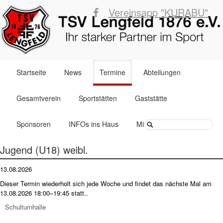
Vereinsapp "KURABU"
Navigation
Startseite
News
Termine
Abteilungen
überspringen
Gesamtverein
Sportstätten
Gaststätte
Suchbegriffe
Sponsoren
INFOs ins Haus
Mitglied werden
Jugend (U18) weibl.
13.08.2026
Dieser Termin wiederholt sich jede Woche und findet das nächste Mal am
13.08.2026 18:00–19:45
statt..
Schulturnhalle