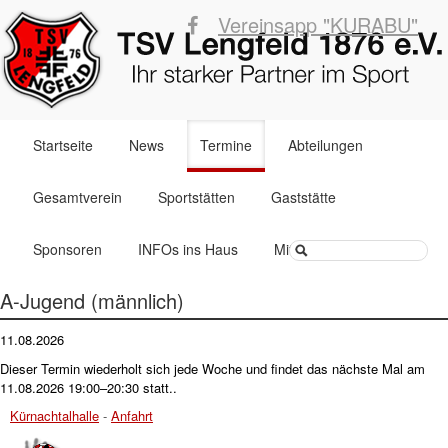
Vereinsapp "KURABU"
Navigation
Startseite
News
Termine
Abteilungen
überspringen
Gesamtverein
Sportstätten
Gaststätte
Suchbegriffe
Sponsoren
INFOs ins Haus
Mitglied werden
A-Jugend (männlich)
11.08.2026
Dieser Termin wiederholt sich jede Woche und findet das nächste Mal am
11.08.2026 19:00–20:30
statt..
Kürnachtalhalle
-
Anfahrt