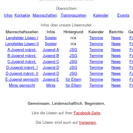
Übersichten:
Infos
Kontakte
Mannschaften
Trainingszeiten
Kalender
Events
Infos über unsere Löwenrudel:
Mannschaftsseiten
Infos
Hintergrund
Kalender
Berichte
Ga
Lengfelder Löwen I
Spieler
n/a
Termine
News
F
Lengfelder Löwen II
Spieler
n/a
Termine
News
F
A-Jugend männl.
Jugend A
JSG
Termine
News
F
B-Jugend männl.
Jugend B
JSG
Termine
News
F
C-Jugend männl.
Jugend C
JSG
Termine
News
F
D-Jugend männl. I
Jugend D
JSG
Termine
News
F
D-Jugend männl. II
Jugend D
JSG
Termine
News
F
E-Jugend gemischt
Jugend E
für Eltern
Termine
News
F
Minis gemischt
Minis
für Eltern
Termine
News
F
Gemeinsam. Leidenschaftlich. Begeistern.
Like die Löwen auf ihrer
Facebook-Seite
.
Die Löwen sind auch auf
Instagram
.