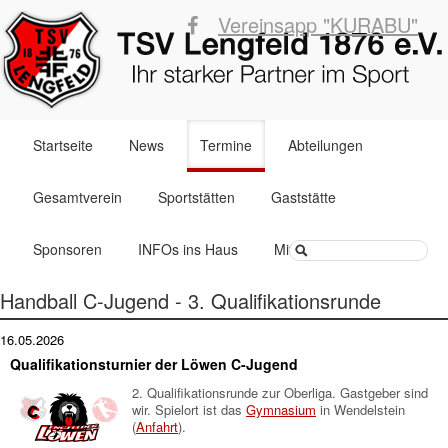
Vereinsapp "KURABU"
Navigation
Startseite
News
Termine
Abteilungen
überspringen
Gesamtverein
Sportstätten
Gaststätte
Suchbegriffe
Sponsoren
INFOs ins Haus
Mitglied werden
Handball C-Jugend - 3. Qualifikationsrunde
16.05.2026
Qualifikationsturnier der Löwen C-Jugend
2. Qualifikationsrunde zur Oberliga. Gastgeber sind
wir. Spielort ist das
Gymnasium
in Wendelstein
(
Anfahrt
).