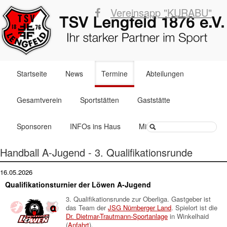
Vereinsapp "KURABU"
Navigation
Startseite
News
Termine
Abteilungen
überspringen
Gesamtverein
Sportstätten
Gaststätte
Suchbegriffe
Sponsoren
INFOs ins Haus
Mitglied werden
Handball A-Jugend - 3. Qualifikationsrunde
16.05.2026
Qualifikationsturnier der Löwen A-Jugend
3. Qualifikationsrunde zur Oberliga. Gastgeber ist
das Team der
JSG Nürnberger Land
. Spielort ist die
Dr. Dietmar-Trautmann-Sportanlage
in Winkelhaid
(
Anfahrt
).