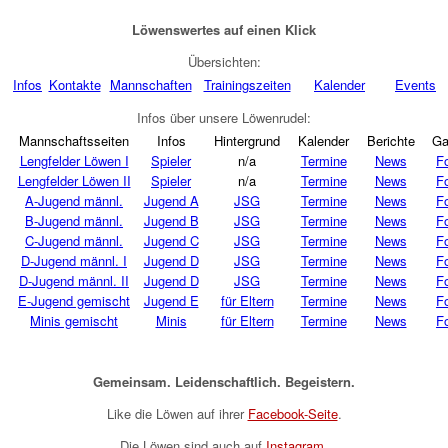
Löwenswertes auf einen Klick
Übersichten:
Infos
Kontakte
Mannschaften
Trainingszeiten
Kalender
Events
Infos über unsere Löwenrudel:
Mannschaftsseiten
Infos
Hintergrund
Kalender
Berichte
Ga
Lengfelder Löwen I
Spieler
n/a
Termine
News
F
Lengfelder Löwen II
Spieler
n/a
Termine
News
F
A-Jugend männl.
Jugend A
JSG
Termine
News
F
B-Jugend männl.
Jugend B
JSG
Termine
News
F
C-Jugend männl.
Jugend C
JSG
Termine
News
F
D-Jugend männl. I
Jugend D
JSG
Termine
News
F
D-Jugend männl. II
Jugend D
JSG
Termine
News
F
E-Jugend gemischt
Jugend E
für Eltern
Termine
News
F
Minis gemischt
Minis
für Eltern
Termine
News
F
Gemeinsam. Leidenschaftlich. Begeistern.
Like die Löwen auf ihrer
Facebook-Seite
.
Die Löwen sind auch auf
Instagram
.