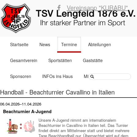
Vereinsapp "KURABU"
Navigation
Startseite
News
Termine
Abteilungen
überspringen
Gesamtverein
Sportstätten
Gaststätte
Suchbegriffe
Sponsoren
INFOs ins Haus
Mitglied werden
Handball - Beachturnier Cavallino in Italien
06.04.2026–11.04.2026
Beachturnier A-Jugend
Unsere A-Jugend nimmt am internationalem
Beachturnier in Cavallino in Italien teil. Das Turnier
findet direkt am Mittelmeer statt und bietet mehrere
Tage Beachhandball pur. Übernachtet wird auf dem